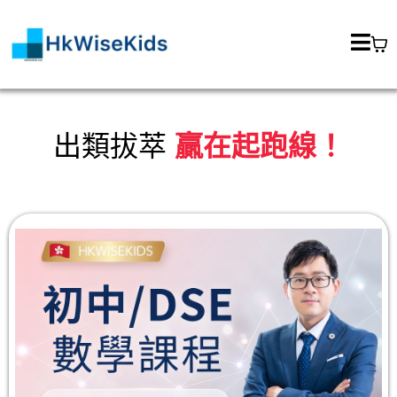
出類拔萃
贏在起跑線！